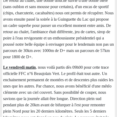
De retour au chalet, une bonne douche suivie d'une bonne bière
(sans oublon et sans mousse pour certains), d'un encas de sportif
(chips, charcuterie, cacahuètes) nous ont permis de récupérer. Nous
avons ensuite passé la soirée à la Guinguette du Lac qui propose
un cadre superbe pour passer un excellent moment entre amis. De
retour au chalet, l'ambiance était différente, jeu de cartes, sirop de
poire à l'eau revigorante et un enthousiasme présidentiel qui a
poussé notre belle équipe à envisager pour le lendemain non pas un
parcours de 30km avec 1000m de D+ mais un parcours de 57km
pour 1800 de D+.
Le vendredi matin
, nous voilà partis dès 09h00 pour cette trace
officielle FFC n°6 Beaujolais Vert. Le profil était tout autre. Un
enchainement permanent de montées et de descentes plus raides les
unes que les autres. Par chance, nous avons bénéficié d'une météo
clémente avec un ciel couvert. Sans possibilité de couper, nous
savions que la journée allait être longue. Direction plein sud
pendant plus de 20km avant de bifurquer à l'est pour remonter
plein Nord pour les 20 derniers kilomètres. Seuls les 5 derniers