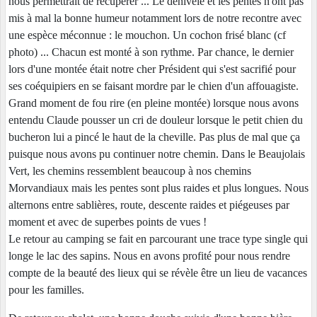
nous permettrait de récupérer ... Le dénivelé et les pentes n'ont pas
mis à mal la bonne humeur notamment lors de notre recontre avec
une espèce méconnue : le mouchon. Un cochon frisé blanc (cf
photo) ... Chacun est monté à son rythme. Par chance, le dernier
lors d'une montée était notre cher Président qui s'est sacrifié pour
ses coéquipiers en se faisant mordre par le chien d'un affouagiste.
Grand moment de fou rire (en pleine montée) lorsque nous avons
entendu Claude pousser un cri de douleur lorsque le petit chien du
bucheron lui a pincé le haut de la cheville. Pas plus de mal que ça
puisque nous avons pu continuer notre chemin. Dans le Beaujolais
Vert, les chemins ressemblent beaucoup à nos chemins
Morvandiaux mais les pentes sont plus raides et plus longues. Nous
alternons entre sablières, route, descente raides et piégeuses par
moment et avec de superbes points de vues !
Le retour au camping se fait en parcourant une trace type single qui
longe le lac des sapins. Nous en avons profité pour nous rendre
compte de la beauté des lieux qui se révèle être un lieu de vacances
pour les familles.