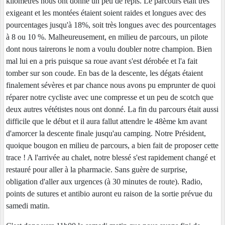
kilomètres nous ont donné un peu de répis. Le parcours était très
exigeant et les montées étaient soient raides et longues avec des
pourcentages jusqu'à 18%, soit très longues avec des pourcentages
à 8 ou 10 %. Malheureusement, en milieu de parcours, un pilote
dont nous tairerons le nom a voulu doubler notre champion. Bien
mal lui en a pris puisque sa roue avant s'est dérobée et l'a fait
tomber sur son coude. En bas de la descente, les dégats étaient
finalement sévères et par chance nous avons pu emprunter de quoi
réparer notre cycliste avec une compresse et un peu de scotch que
deux autres vététistes nous ont donné. La fin du parcours était aussi
difficile que le début et il aura fallut attendre le 48ème km avant
d'amorcer la descente finale jusqu'au camping. Notre Président,
quoique bougon en milieu de parcours, a bien fait de proposer cette
trace ! A l'arrivée au chalet, notre blessé s'est rapidement changé et
restauré pour aller à la pharmacie. Sans guère de surprise,
obligation d'aller aux urgences (à 30 minutes de route). Radio,
points de sutures et antibio auront eu raison de la sortie prévue du
samedi matin.