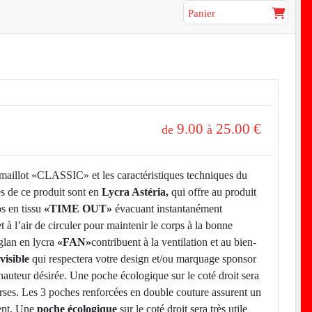
Panier
9.00
25.00
€
de
à
 maillot «CLASSIC» et les caractéristiques techniques du
s de ce produit sont en
Lycra Astéria,
qui offre au produit
s en tissu
«TIME OUT»
évacuant instantanément
t à l’air de circuler pour maintenir le corps à la bonne
glan en lycra
«FAN»
contribuent à la ventilation et au bien-
visible
qui respectera votre design et/ou marquage sponsor
hauteur désirée. Une poche écologique sur le coté droit sera
courses. Les 3 poches renforcées en double couture assurent un
ment. Une
poche écologique
sur le coté droit sera très utile