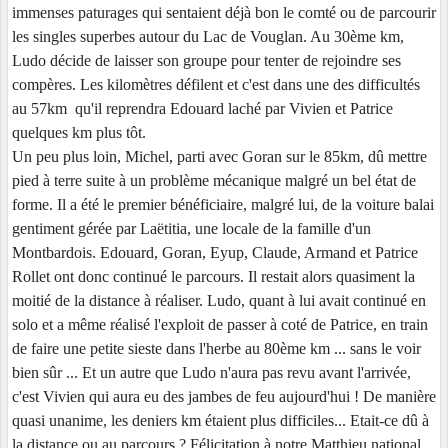
immenses paturages qui sentaient déjà bon le comté ou de parcourir
les singles superbes autour du Lac de Vouglan. Au 30ème km,
Ludo décide de laisser son groupe pour tenter de rejoindre ses
compères. Les kilomètres défilent et c'est dans une des difficultés
au 57km qu'il reprendra Edouard laché par Vivien et Patrice
quelques km plus tôt.
Un peu plus loin, Michel, parti avec Goran sur le 85km, dû mettre
pied à terre suite à un problème mécanique malgré un bel état de
forme. Il a été le premier bénéficiaire, malgré lui, de la voiture balai
gentiment gérée par Laëtitia, une locale de la famille d'un
Montbardois. Edouard, Goran, Eyup, Claude, Armand et Patrice
Rollet ont donc continué le parcours. Il restait alors quasiment la
moitié de la distance à réaliser. Ludo, quant à lui avait continué en
solo et a même réalisé l'exploit de passer à coté de Patrice, en train
de faire une petite sieste dans l'herbe au 80ème km ... sans le voir
bien sûr ... Et un autre que Ludo n'aura pas revu avant l'arrivée,
c'est Vivien qui aura eu des jambes de feu aujourd'hui ! De manière
quasi unanime, les deniers km étaient plus difficiles... Etait-ce dû à
la distance ou au parcours ? Félicitation à notre Matthieu national