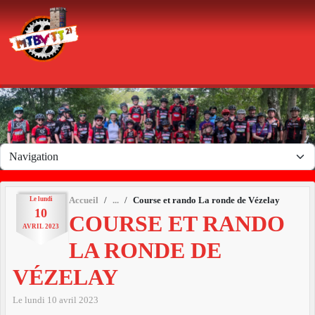
Panneau de gestion des cookies
Le
lundi
Accueil
Course et rando La ronde de Vézelay
10
COURSE ET RANDO
AVRIL
2023
LA RONDE DE
VÉZELAY
Le
lundi
10
avril
2023