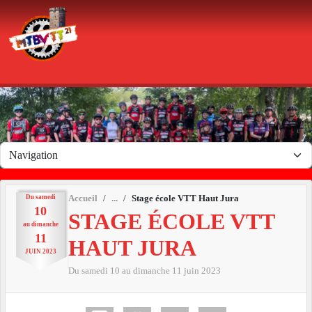
Panneau de gestion des cookies
Du
samedi
Accueil
Stage école VTT Haut Jura
10
STAGE ÉCOLE VTT
au
dimanche
11
HAUT JURA
JUIN
2023
Du
samedi
10
au
dimanche
11
juin
2023